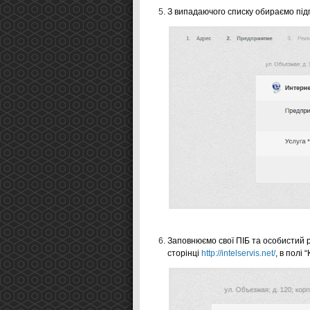
З випадаючого списку обираємо пі
Заповнюємо свої ПІБ та особистий 
сторінці
http://intelservis.net/
, в полі