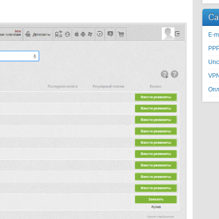
Ca
E-m
PP
Unc
VP
Опл