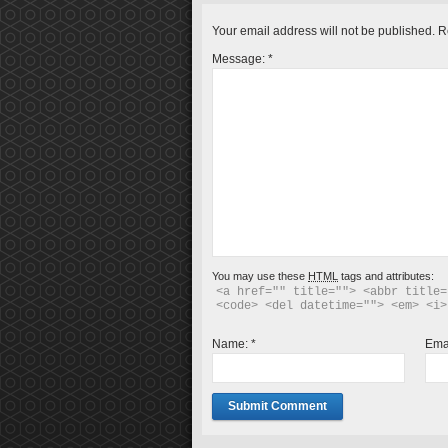
Your email address will not be published.
Re
Message:
*
You may use these
HTML
tags and attributes:
<a href="" title=""> <abbr title=
<code> <del datetime=""> <em> <i>
Name:
*
Ema