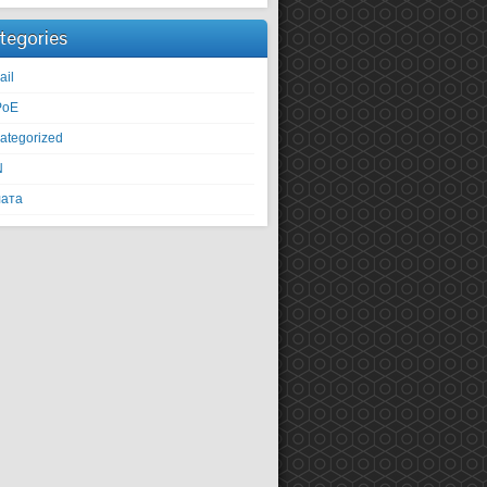
tegories
ail
PoE
ategorized
N
ата