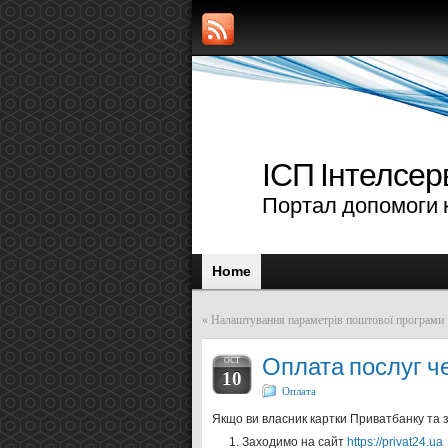
ІСП Інтелсер
Портал допомоги к
Home
«
Налаштування параметрів поштової програми
Оплата послуг ч
OCT
10
Оплата
Якщо ви власник картки Приватбанку та 
Заходимо на сайт
https://privat24.ua