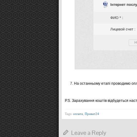
На останньому етапі проводимо опл
P.S. Зарахування коштів відбудеться нас
Tags:
оплата
,
Приват24
Leave a Reply