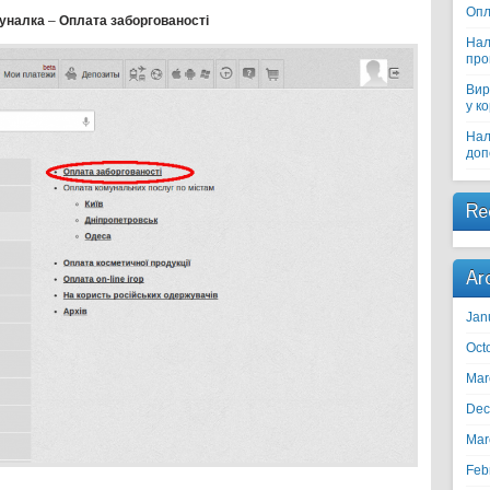
Опл
уналка
–
Оплата заборгованості
Нал
про
Вир
у к
Нал
доп
Re
Ar
Jan
Oct
Mar
Dec
Mar
Feb