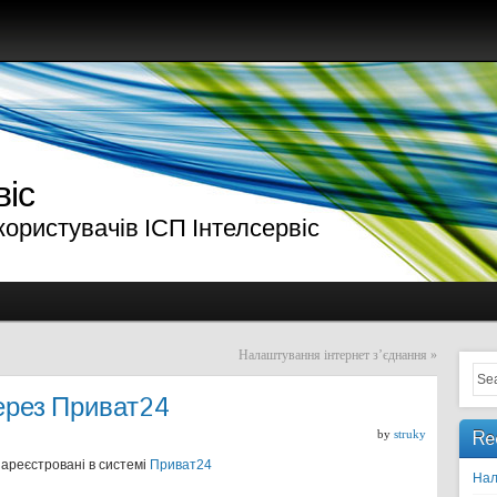
віс
ористувачів ІСП Інтелсервіс
Налаштування інтернет з’єднання
»
ерез Приват24
Re
by
struky
зареєстровані в системі
Приват24
Нал