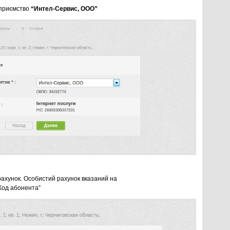
дприємство
“Интел-Сервис, ООО”
рахунок. Особистий рахунок вказаний на
 “Код абонента”