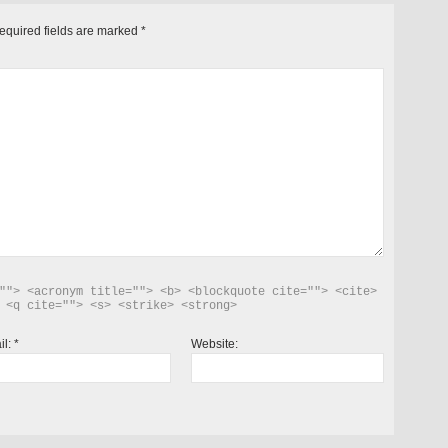
quired fields are marked
*
""> <acronym title=""> <b> <blockquote cite=""> <cite> 
 <q cite=""> <s> <strike> <strong> 
il:
*
Website: