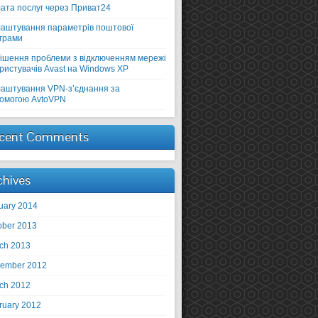
ата послуг через Приват24
аштування параметрів поштової
грами
ішення проблеми з відключенням мережі
ористувачів Avast на Windows XP
аштування VPN-з’єднання за
омогою AvtoVPN
cent Comments
chives
uary 2014
ober 2013
ch 2013
ember 2012
ch 2012
ruary 2012